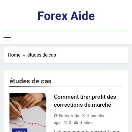
Skip
to
Forex Aide
content
Home
études de cas
études de cas
Comment tirer profit des
corrections de marché
Forex Aide
8 months
ago
0
4 mins
Les mouvements correctifs sur
FOREX