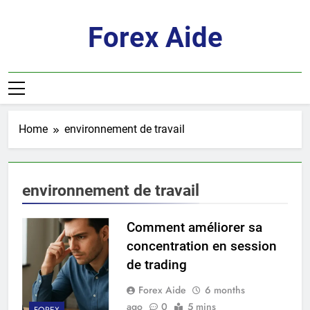
Skip
to
Forex Aide
content
Home
environnement de travail
environnement de travail
Comment améliorer sa
concentration en session
de trading
Forex Aide
6 months
ago
0
5 mins
FOREX