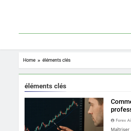
Skip
to
content
Home
éléments clés
éléments clés
Commen
profes
Forex A
Maîtriser