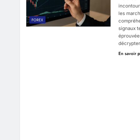
incontour
les march
FOREX
compréhen
signaux t
éprouvées
décrypte
En savoir p