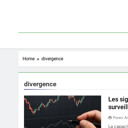
Skip
to
content
Home
divergence
divergence
Les sig
surveil
Forex A
La capaci