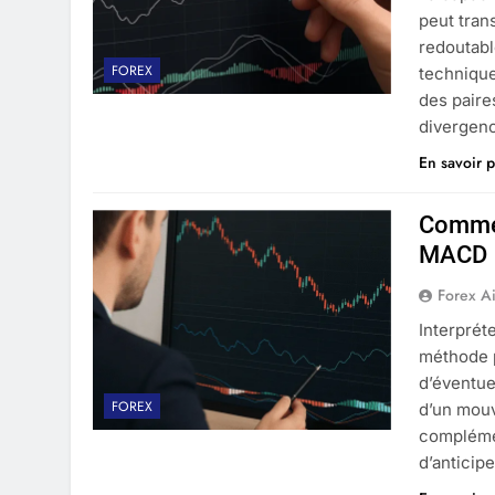
peut tran
redoutabl
FOREX
technique
des paire
divergenc
En savoir p
Commen
MACD
Forex A
Interprét
méthode p
d’éventue
FOREX
d’un mouv
compléme
d’anticip