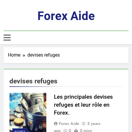
Skip
to
Forex Aide
content
Home
devises refuges
devises refuges
Les principales devises
refuges et leur rôle en
Forex.
Forex Aide
2 years
ago
0
5 mins
FOREX