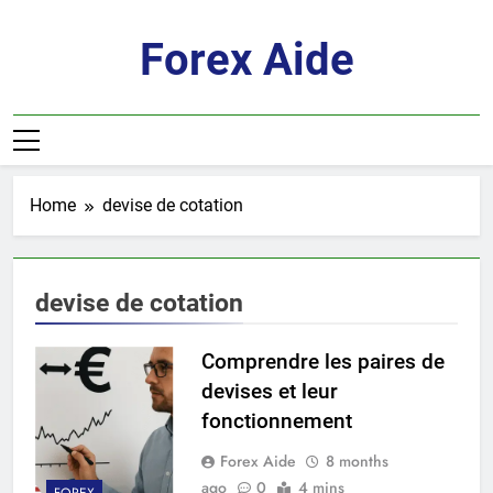
Skip
to
Forex Aide
content
Home
devise de cotation
devise de cotation
Comprendre les paires de
devises et leur
fonctionnement
Forex Aide
8 months
ago
0
4 mins
FOREX