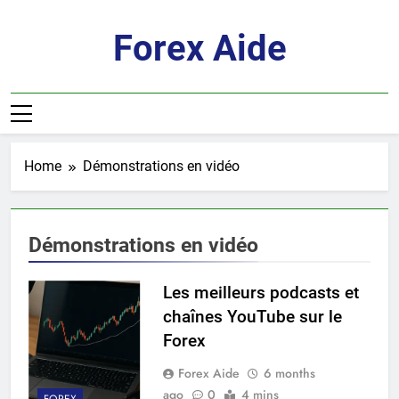
Skip
to
Forex Aide
content
Home
Démonstrations en vidéo
Démonstrations en vidéo
Les meilleurs podcasts et
chaînes YouTube sur le
Forex
Forex Aide
6 months
ago
0
4 mins
FOREX