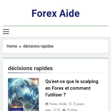
Skip
to
Forex Aide
content
Home
décisions rapides
décisions rapides
Qu’est-ce que le scalping
en Forex et comment
l’utiliser ?
Forex Aide
2 years
ago
0
5 mins
FOREX