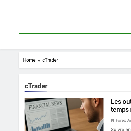
Skip
to
content
Home
cTrader
cTrader
Les out
temps 
Forex A
Suivre en