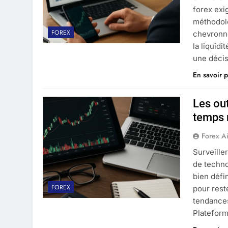
forex exi
méthodolo
FOREX
chevronné
la liquid
une décis
En savoir p
Les out
temps 
Forex A
Surveille
de techno
bien défin
FOREX
pour rest
tendances
Plateform