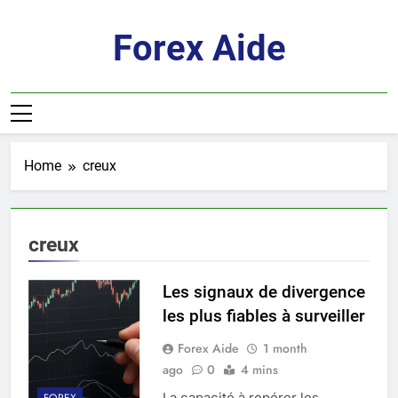
Skip
to
Forex Aide
content
Home
creux
creux
Les signaux de divergence
les plus fiables à surveiller
Forex Aide
1 month
ago
0
4 mins
La capacité à repérer les
FOREX