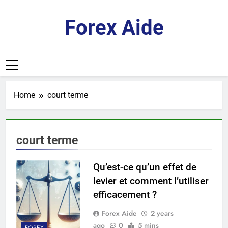
Skip
to
Forex Aide
content
Home
court terme
court terme
Qu’est-ce qu’un effet de
levier et comment l’utiliser
efficacement ?
Forex Aide
2 years
ago
0
5 mins
FOREX