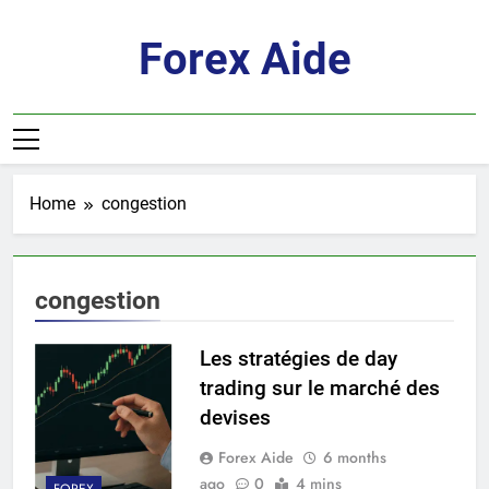
Skip
to
Forex Aide
content
Home
congestion
congestion
Les stratégies de day
trading sur le marché des
devises
Forex Aide
6 months
ago
0
4 mins
FOREX