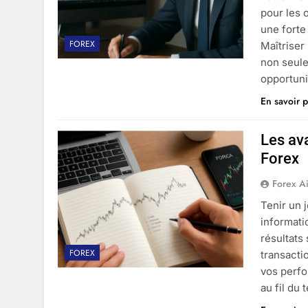
pour les 
une forte
FOREX
Maîtriser
non seule
opportuni
En savoir p
Les av
Forex
Forex A
Tenir un 
informati
résultats
FOREX
transacti
vos perfo
au fil du