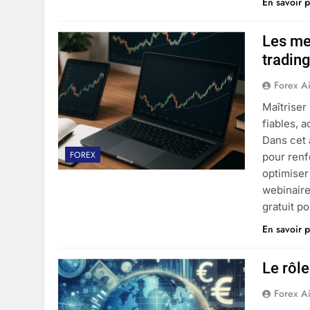
En savoir p
Les me
tradin
Forex A
Maîtriser
fiables, 
Dans cet 
FOREX
pour renf
optimiser
webinaire
gratuit p
En savoir p
Le rôle
Forex A