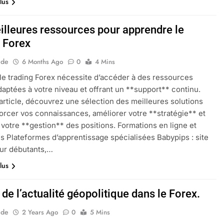
lus
illeures ressources pour apprendre le
g Forex
ide
6 Months Ago
0
4 Mins
 le trading Forex nécessite d’accéder à des ressources
adaptées à votre niveau et offrant un **support** continu.
article, découvrez une sélection des meilleures solutions
orcer vos connaissances, améliorer votre **stratégie** et
 votre **gestion** des positions. Formations en ligne et
s Plateformes d’apprentissage spécialisées Babypips : site
our débutants,…
lus
 de l’actualité géopolitique dans le Forex.
ide
2 Years Ago
0
5 Mins