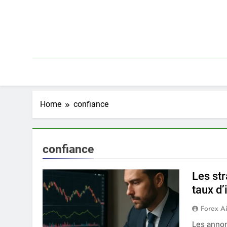
Skip
to
content
Home
confiance
confiance
Les st
taux d’
Forex A
Les annon