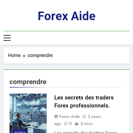
Skip
to
Forex Aide
content
Home
comprendre
comprendre
Les secrets des traders
Forex professionnels.
Forex Aide
2 years
ago
0
5 mins
Les secrets des traders Forex
FOREX