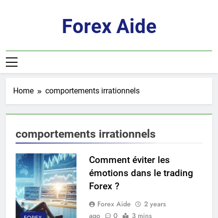
Skip
to
Forex Aide
content
Home
comportements irrationnels
comportements irrationnels
Comment éviter les
émotions dans le trading
Forex ?
Forex Aide
2 years
ago
0
3 mins
FOREX