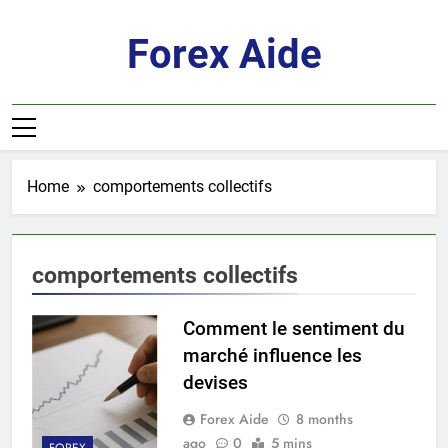
Skip
to
Forex Aide
content
Home
comportements collectifs
comportements collectifs
Comment le sentiment du
marché influence les
devises
Forex Aide
8 months
ago
0
5 mins
FOREX