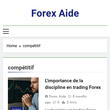
Skip
to
Forex Aide
content
Home
compétitif
compétitif
L’importance de la
discipline en trading Forex
Forex Aide
8 months
ago
0
5 mins
La discipline en trading Forex
FOREX