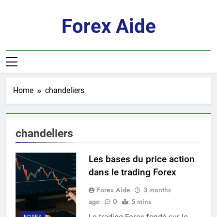
Skip
to
Forex Aide
content
Home
chandeliers
chandeliers
Les bases du price action
dans le trading Forex
Forex Aide
3 months
ago
0
5 mins
Le trading Forex fondé sur le
FOREX