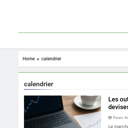
Skip
to
content
Home
calendrier
calendrier
Les out
devise
Forex A
Le marché