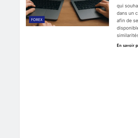
qui souha
dans un c
FOREX
afin de s
disponibl
similarit
En savoir p