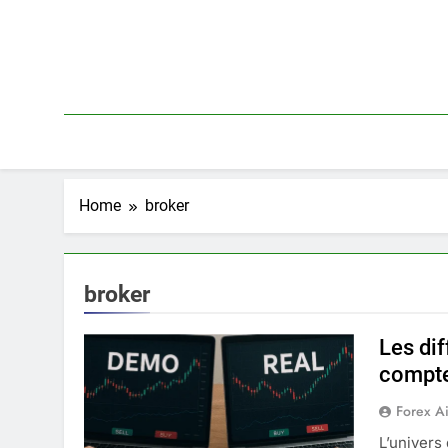
Skip
to
content
Home
broker
broker
Les di
compte
Forex A
L’univers