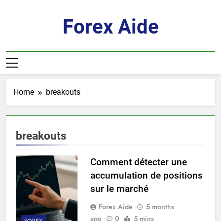
Skip
to
Forex Aide
content
Home
breakouts
breakouts
Comment détecter une
accumulation de positions
sur le marché
Forex Aide
5 months
ago
0
5 mins
FOREX