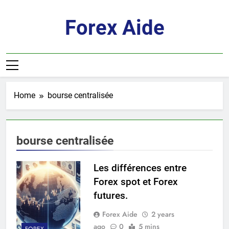
Skip
to
Forex Aide
content
Home
bourse centralisée
bourse centralisée
Les différences entre
Forex spot et Forex
futures.
Forex Aide
2 years
ago
0
5 mins
FOREX