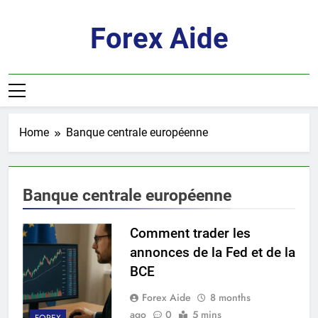
Skip
to
Forex Aide
content
Home
Banque centrale européenne
Banque centrale européenne
Comment trader les
annonces de la Fed et de la
BCE
Forex Aide
8 months
ago
0
5 mins
FOREX