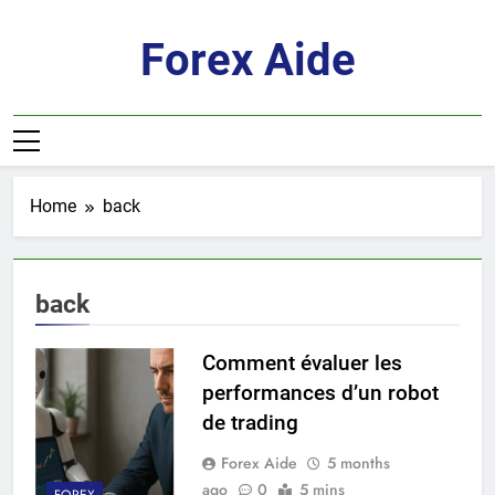
Skip
to
Forex Aide
content
Home
back
back
Comment évaluer les
performances d’un robot
de trading
Forex Aide
5 months
ago
0
5 mins
FOREX