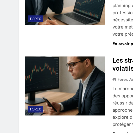
planning 
professio
FOREX
nécessite
votre mét
votre pré
En savoir p
Les st
volatil
Forex A
Le marché
des oppor
réussir d
FOREX
approches
explore d
protéger 