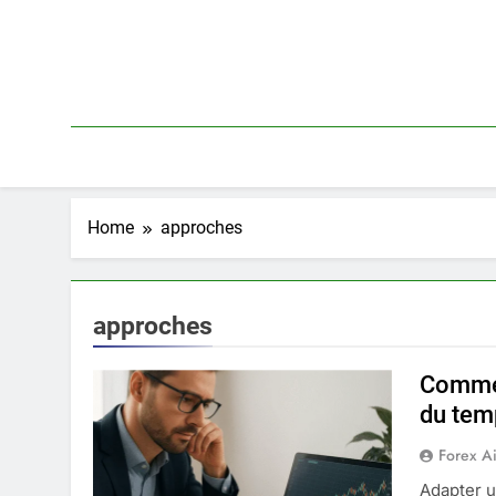
Skip
to
content
Home
approches
approches
Commen
du tem
Forex A
Adapter u