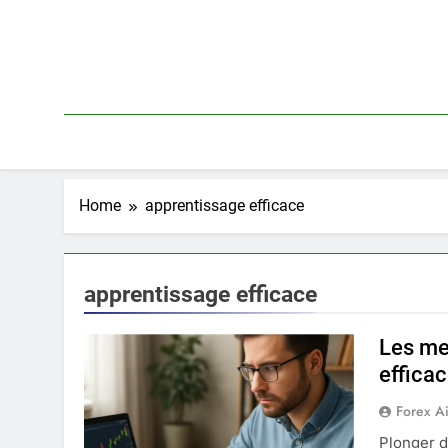
Skip
to
content
Home
apprentissage efficace
apprentissage efficace
Les me
effica
Forex A
Plonger d