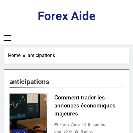
Skip
to
Forex Aide
content
Home
anticipations
anticipations
Comment trader les
annonces économiques
majeures
Forex Aide
8 months
ago
0
5 mins
FOREX