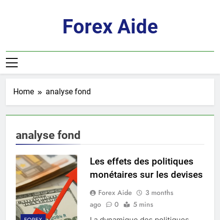
Skip
to
Forex Aide
content
Home
analyse fond
analyse fond
Les effets des politiques
monétaires sur les devises
Forex Aide
3 months
ago
0
5 mins
La dynamique des politiques
FOREX