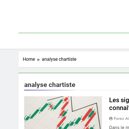
Skip
to
content
Home
analyse chartiste
analyse chartiste
Les si
connaî
Forex A
Dans le m