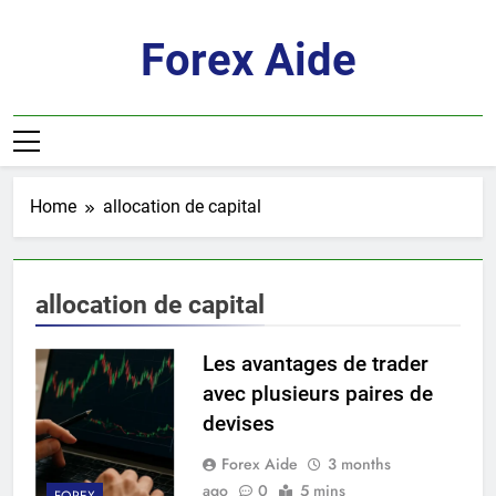
Skip
to
Forex Aide
content
Home
allocation de capital
allocation de capital
Les avantages de trader
avec plusieurs paires de
devises
Forex Aide
3 months
ago
0
5 mins
FOREX