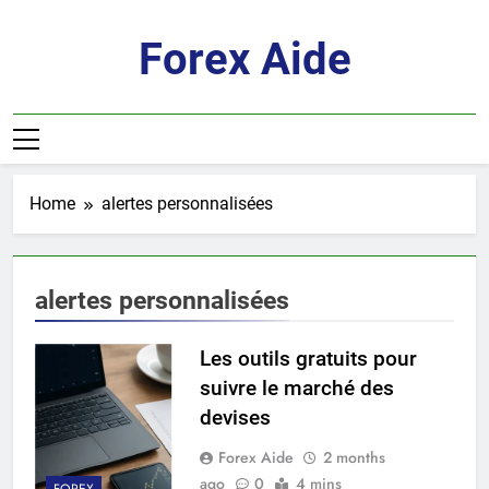
Skip
to
Forex Aide
content
Home
alertes personnalisées
alertes personnalisées
Les outils gratuits pour
suivre le marché des
devises
Forex Aide
2 months
ago
0
4 mins
FOREX