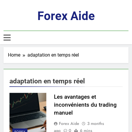
Skip
to
Forex Aide
content
Home
adaptation en temps réel
adaptation en temps réel
Les avantages et
inconvénients du trading
manuel
Forex Aide
3 months
ago
0
6 mins
FOREX