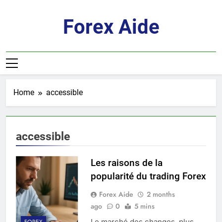
Skip
to
Forex Aide
content
Home
accessible
accessible
Les raisons de la
popularité du trading Forex
Forex Aide
2 months
ago
0
5 mins
Le marché des changes, plus
FOREX