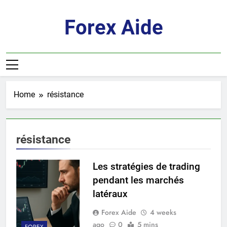
Skip
to
Forex Aide
content
Home
résistance
résistance
Les stratégies de trading
pendant les marchés
latéraux
Forex Aide
4 weeks
ago
0
5 mins
FOREX